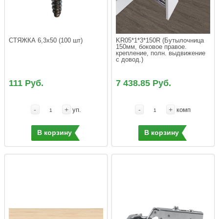
KR05*1*3*150R (Бутылочница 
150мм, боковое правое. 
крепление, полн. выдвижение 
с довод.)
111 Руб.
7 438.85 Руб.
-
+
-
+
уп.
комп
В корзину
В корзину