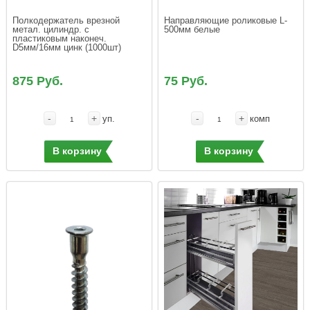
Полкодержатель врезной 
Направляющие роликовые L-
метал. цилиндр. с 
500мм белые
пластиковым наконеч. 
D5мм/16мм цинк (1000шт)
875 Руб.
75 Руб.
-
+
-
+
уп.
комп
В корзину
В корзину