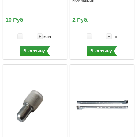
прозрачный
10 Руб.
2 Руб.
-
+
-
+
комп
шт
В корзину
В корзину