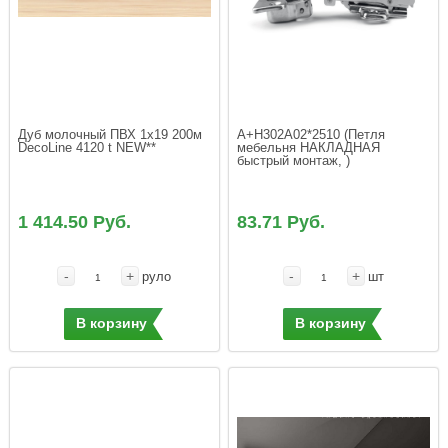
Дуб молочный ПВХ 1x19 200м 
A+H302A02*2510 (Петля 
DecoLine 4120 t NEW**
мебельня НАКЛАДНАЯ 
быстрый монтаж, )
1 414.50 Руб.
83.71 Руб.
-
+
-
+
руло
шт
В корзину
В корзину