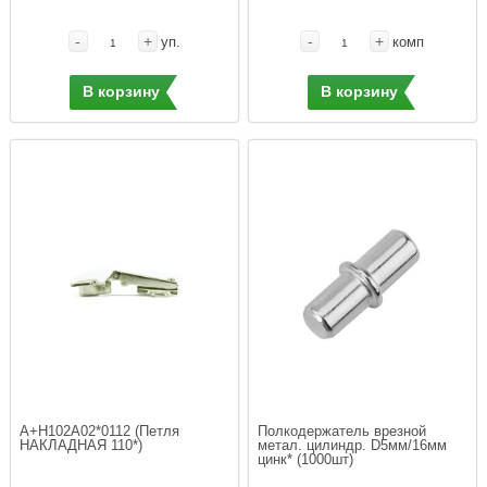
-
+
-
+
уп.
комп
В корзину
В корзину
A+H102A02*0112 (Петля 
Полкодержатель врезной 
НАКЛАДНАЯ 110*)
метал. цилиндр. D5мм/16мм 
цинк* (1000шт)