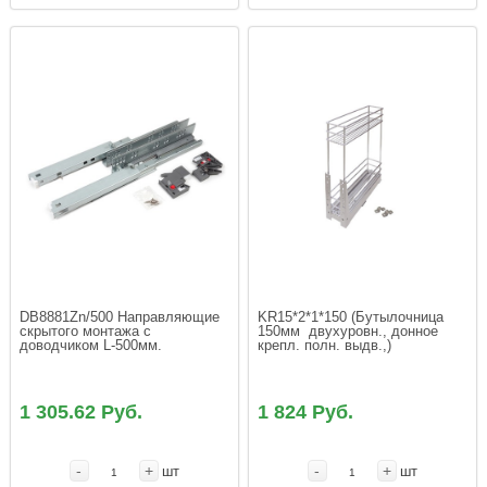
DB8881Zn/500 Направляющие 
KR15*2*1*150 (Бутылочница 
скрытого монтажа с 
150мм  двухуровн., донное 
доводчиком L-500мм.
крепл. полн. выдв.,)
1 305.62 Руб.
1 824 Руб.
-
+
-
+
шт
шт