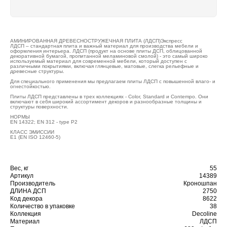
АМИНИРОВАННАЯ ДРЕВЕСНОСТРУЖЕЧНАЯ ПЛИТА (ЛДСП)Экспресс
ЛДСП – стандартная плита и важный материал для производства мебели и
оформления интерьера. ЛДСП (продукт на основе плиты ДСП, облицованной
декоративной бумагой, пропитанной меламиновой смолой) - это самый широко
используемый материал для современной мебели, который доступен с
различными покрытиями, включая глянцевые, матовые, слегка рельефные и
древесные структуры.
Для специального применения мы предлагаем плиты ЛДСП с повышенной влаго- и
огнестойкостью.
Плиты ЛДСП представлены в трех коллекциях - Color, Standard и Contempo. Они
включают в себя широкий ассортимент декоров и разнообразные толщины и
структуры поверхности.
НОРМЫ
EN 14322; EN 312 - type P2
КЛАСС ЭМИССИИ
E1 (EN ISO 12460-5)
Вес, кг
55
Артикул
14389
Производитель
Кроношпан
ДЛИНА ДСП
2750
Код декора
8622
Количество в упаковке
38
Коллекция
Decoline
Материал
ЛДСП