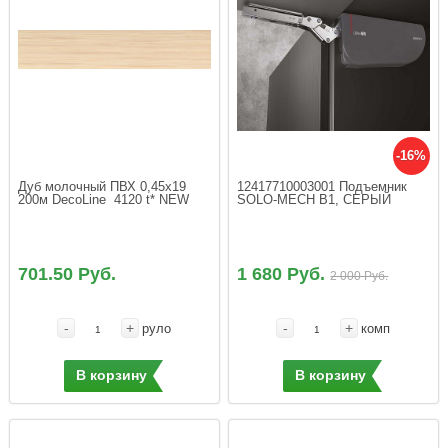
-16%
Дуб молочный ПВХ 0,45х19 
12417710003001 Подъемник 
200м DecoLine  4120 t* NEW
SOLO-MECH В1, СЕРЫЙ
701.50 Руб.
1 680 Руб.
2 000 Руб.
-
+
-
+
руло
комп
В корзину
В корзину