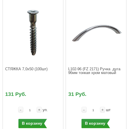
L102-96 (FZ 2171) Ручка  дуга 
96мм тонкая хром матовый
131 Руб.
31 Руб.
-
+
-
+
уп.
шт
В корзину
В корзину