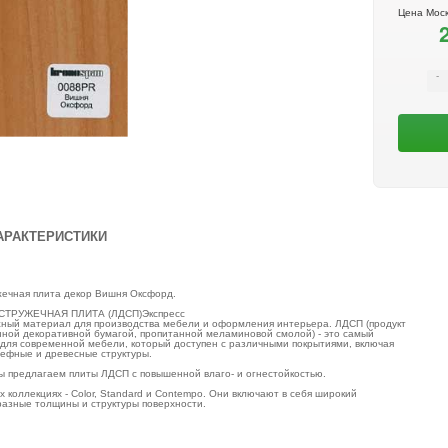
Цена Мос
АРАКТЕРИСТИКИ
ечная плита декор Вишня Оксфорд.
РУЖЕЧНАЯ ПЛИТА (ЛДСП)Экспресс
жный материал для производства мебели и оформления интерьера. ЛДСП (продукт
нной декоративной бумагой, пропитанной меламиновой смолой) - это самый
для современной мебели, который доступен с различными покрытиями, включая
ьефные и древесные структуры.
ы предлагаем плиты ЛДСП с повышенной влаго- и огнестойкостью.
 коллекциях - Color, Standard и Contempo. Они включают в себя широкий
разные толщины и структуры поверхности.