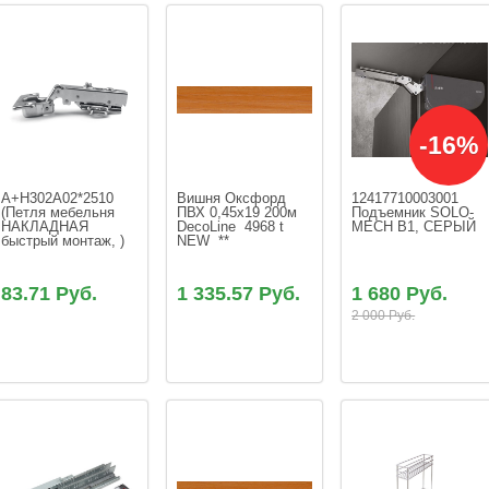
-16%
A+H302A02*2510 
Вишня Оксфорд 
12417710003001 
(Петля мебельня 
ПВХ 0,45х19 200м 
Подъемник SOLO-
НАКЛАДНАЯ 
DecoLine  4968 t  
MECH В1, СЕРЫЙ
быстрый монтаж, )
NEW  **
83.71 Руб.
1 335.57 Руб.
1 680 Руб.
2 000 Руб.