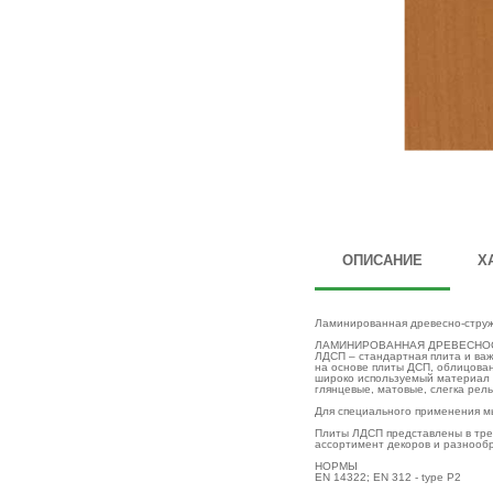
ОПИСАНИЕ
Х
Ламинированная древесно-струж
ЛАМИНИРОВАННАЯ ДРЕВЕСНОСТ
ЛДСП – стандартная плита и ва
на основе плиты ДСП, облицова
широко используемый материал 
глянцевые, матовые, слегка рел
Для специального применения м
Плиты ЛДСП представлены в трех
ассортимент декоров и разнооб
НОРМЫ
EN 14322; EN 312 - type P2