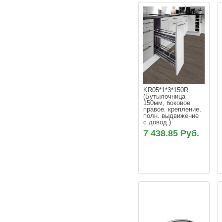
KR05*1*3*150R 
(Бутылочница 
150мм, боковое 
правое. крепление, 
полн. выдвижение 
с довод.)
7 438.85 Руб.