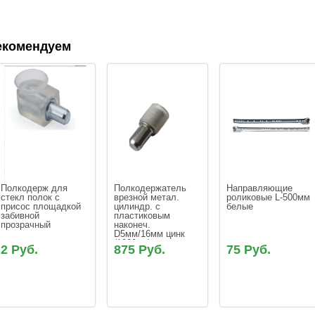
екомендуем
Полкодерж для 
Полкодержатель 
Направляющие 
стекл полок с 
врезной метал. 
роликовые L-500мм 
присос площадкой 
цилиндр. с 
белые
забивной 
пластиковым 
прозрачный
наконеч. 
D5мм/16мм цинк 
(1000шт)
2 Руб.
875 Руб.
75 Руб.