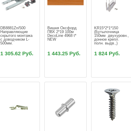
DB8881Zn/500 
Вишня Оксфорд 
KR15*2*1*150 
Направляющие 
ПВХ 2*19 100м 
(Бутылочница 
скрытого монтажа 
DecoLine 4968 t* 
150мм  двухуровн., 
с доводчиком L-
NEW
донное крепл. 
500мм.
полн. выдв.,)
1 305.62 Руб.
1 443.25 Руб.
1 824 Руб.