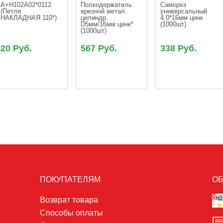
A+H102A02*0112 
Полкодержатель 
Саморез 
(Петля 
врезной метал. 
универсальный 
НАКЛАДНАЯ 110*)
цилиндр. 
4,0*16мм цинк 
D5мм/16мм цинк* 
(1000шт)
(1000шт)
20 Руб.
567 Руб.
338 Руб.
ПОКУПАТЕЛЯМ
ОБ
Возврат товара
Способы оплаты