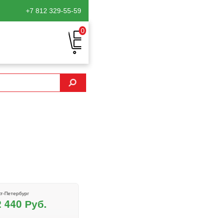
+7 812
329-55-59
0
т-Петербург
2 440 Руб.