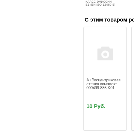
КЛАСС ЭМИССИИ
E1 (EN ISO 12460-5)
С этим товаром р
A+Эксцентриковая 
стяжка комплект 
009499-885-K01
10 Руб.