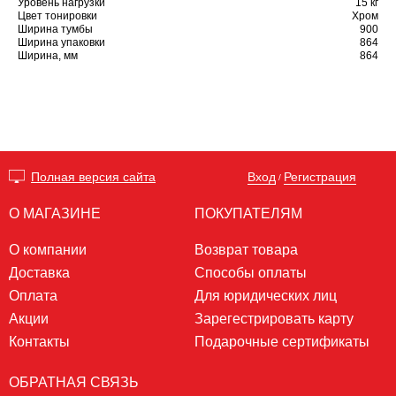
Уровень нагрузки
15 кг
Цвет тонировки
Хром
Ширина тумбы
900
Ширина упаковки
864
Ширина, мм
864
Вход
Регистрация
Полная версия сайта
/
О МАГАЗИНЕ
ПОКУПАТЕЛЯМ
О компании
Возврат товара
Доставка
Способы оплаты
Оплата
Для юридических лиц
Акции
Зарегестрировать карту
Контакты
Подарочные сертификаты
ОБРАТНАЯ СВЯЗЬ