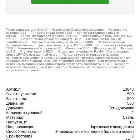
Производитель Led Crystal Назначение Основное освещение Напряжение
питания, V24 Тип светодиода (smd) 2835 Кол-во светодиодов (на 1м),
шт240 Кол-во светодиодов (общее), шт1200 Потребляемая мощность (на 1м),
Вт19.2 Потребляемая мощность (общая), Вт96 Световой поток (на 1м),
Люм960-1200 Световой поток (общий), Люм4800-6000 Оттенок свечения
Холодный Белый Цветовая температура, К5500-6000 Угол свечения (обзора),
º120 Минимальный отрезок,мм25 Длина, мм5000 Ширина, мм10 Высота,
мм1.2 Степень защиты IP20 Индекс цветопередачи, Ra>80 Светодиодная
лента LR7-CW повышенной яркости. Применяется в интерьере в качестве
основного освещения, а также обладая высокой яркостью идеально подходит для
создания светильников на основе алюминиевого профиля. При подключении к
источнику питания необходимо строго соблюдать полярность "+" и "-". Мощность
источника питания должна быть на 15-20% больше потребляемой мощности
подключаемой ленты.
Артикул
13848
Высота упаковки
500
Высота, мм
500
Длина, мм
530
Доводчик
Есть доводчик
Количество уровней
2
Материал
Сталь
Нагрузка, кг
18
Направляющие
Шариковые с доводчиком
Способ монтажа
Универсальное крепление (правое и левое)
Срок поставки
3