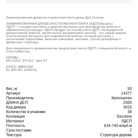
Ламинированная древесно-стружечная плита декор Дуб Сонома.
ЛАМИНИРОВАННАЯ ДРЕВЕСНОСТРУЖЕЧНАЯ ПЛИТА (ЛДСП)Экспресс
ЛДСП – стандартная плита и важный материал для производства мебели и
оформления интерьера. ЛДСП (продукт на основе плиты ДСП, облицованной
декоративной бумагой, пропитанной меламиновой смолой) - это самый широко
используемый материал для современной мебели, который доступен с
различными покрытиями, включая глянцевые, матовые, слегка рельефные и
древесные структуры.
Для специального применения мы предлагаем плиты ЛДСП с повышенной влаго- и
огнестойкостью.
НОРМЫ
EN 14322; EN 312 - type P2
КЛАСС ЭМИССИИ
E1 (EN ISO 12460-5)
Вес, кг
50
Артикул
14377
Производитель
Кроношпан
ДЛИНА ДСП
2500
Код декора
3025
Количество в упаковке
38
Коллекция
Decoline
Материал
ЛДСП
Плотность
634-740 кг/куб.м
Срок поставки
7
Текстура
Структура дерева