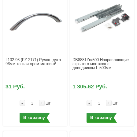
L102-96 (FZ 2171) Ручка  дуга 
DB8881Zn/500 Направляющие 
96мм тонкая хром матовый
скрытого монтажа с 
доводчиком L-500мм.
31 Руб.
1 305.62 Руб.
-
+
-
+
шт
шт
В корзину
В корзину