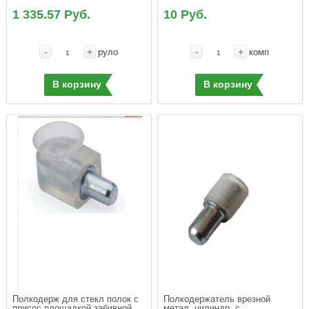
1 335.57 Руб.
10 Руб.
-
+
-
+
руло
комп
В корзину
В корзину
Полкодерж для стекл полок с 
Полкодержатель врезной 
присос площадкой забивной 
метал. цилиндр. с 