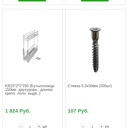
KR15*2*1*150 (Бутылочница 
150мм  двухуровн., донное 
крепл. полн. выдв.,)
1 824 Руб.
107 Руб.
-
+
-
+
шт
уп.