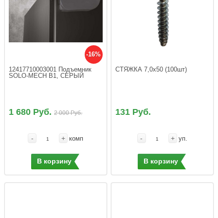
-16%
12417710003001 Подъемник 
SOLO-MECH В1, СЕРЫЙ
1 680 Руб.
131 Руб.
2 000 Руб.
-
+
-
+
комп
уп.
В корзину
В корзину