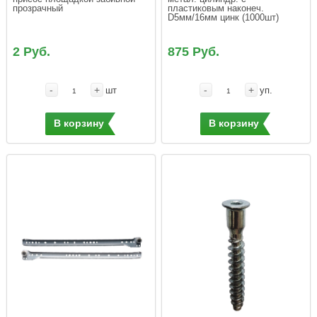
прозрачный
пластиковым наконеч. 
D5мм/16мм цинк (1000шт)
2 Руб.
875 Руб.
-
+
-
+
шт
уп.
В корзину
В корзину