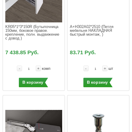
KR05*1*3*150R (Бутылочница 
A+H302A02*2510 (Петля 
150мм, боковое правое. 
мебельня НАКЛАДНАЯ 
крепление, полн. выдвижение 
быстрый монтаж, )
с довод.)
7 438.85 Руб.
83.71 Руб.
-
+
-
+
комп
шт
В корзину
В корзину