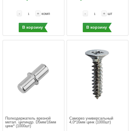
-
+
-
+
комп
шт
В корзину
В корзину
Полкодержатель врезной 
Саморез универсальный 
метал. цилиндр. D5мм/16мм 
4,0*16мм цинк (1000шт)
цинк* (1000шт)