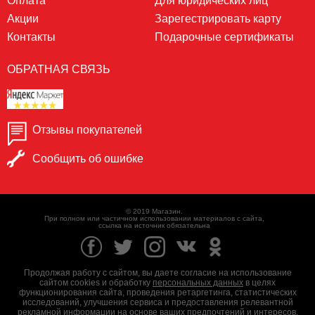
Оплата
Для юридических лиц
Акции
Зарегестрировать карту
Контакты
Подарочные сертификаты
ОБРАТНАЯ СВЯЗЬ
Отзывы покупателей
Сообщить об ошибке
© 2019 Магазин.
При полном или частичном использовании материалов с сайта,
ссылка на источник обязательна
Продолжая работу с сайтом, вы даете согласие на использование
сайтом cookies и обработку
персональных данных
в целях
функционирования сайта, проведения ретаргетинга, статистических
исследований, улучшения сервиса и предоставления релевантной
рекламной информации на основе ваших предпочтений и интересов.