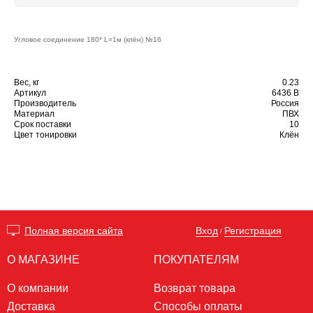
Угловое соединение 180* L=1м (клён) №16
Вес, кг
0.23
Артикул
6436 B
Производитель
Россия
Материал
ПВХ
Срок поставки
10
Цвет тонировки
Клён
Вход
Регистрация
Полная версия сайта
/
О МАГАЗИНЕ
ПОКУПАТЕЛЯМ
О компании
Возврат товара
Доставка
Способы оплаты