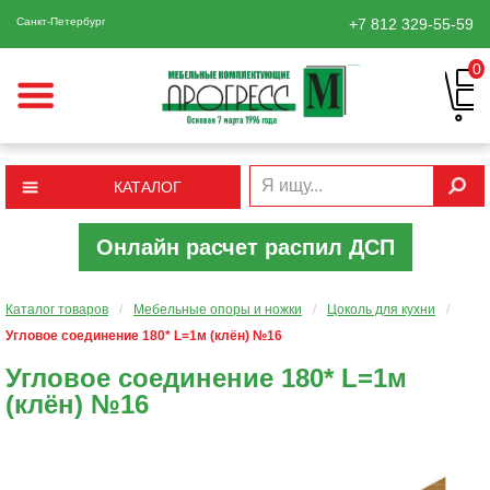
Санкт-Петербург
+7 812
329-55-59
0
КАТАЛОГ
Онлайн расчет распил ДСП
Каталог товаров
/
Мебельные опоры и ножки
/
Цоколь для кухни
/
Угловое соединение 180* L=1м (клён) №16
Угловое соединение 180* L=1м
(клён) №16