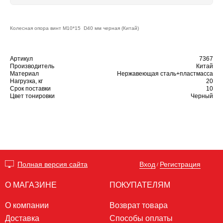
Колесная опора винт М10*15 D40 мм черная (Китай)
Артикул
7367
Производитель
Китай
Материал
Нержавеющая сталь+пластмасса
Нагрузка, кг
20
Срок поставки
10
Цвет тонировки
Черный
Вход
Регистрация
Полная версия сайта
/
О МАГАЗИНЕ
ПОКУПАТЕЛЯМ
О компании
Возврат товара
Доставка
Способы оплаты