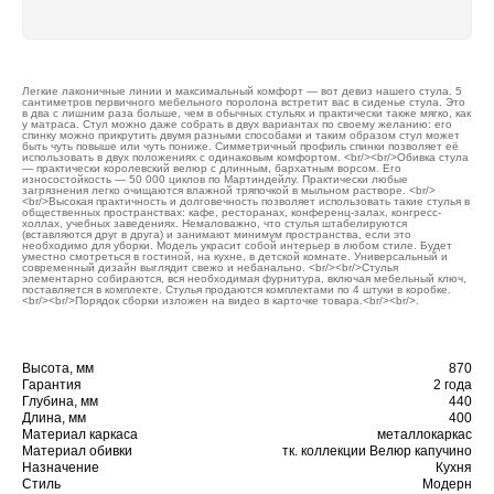
Легкие лаконичные линии и максимальный комфорт — вот девиз нашего стула. 5
сантиметров первичного мебельного поролона встретит вас в сиденье стула. Это
в два с лишним раза больше, чем в обычных стульях и практически также мягко, как
у матраса. Стул можно даже собрать в двух вариантах по своему желанию: его
спинку можно прикрутить двумя разными способами и таким образом стул может
быть чуть повыше или чуть пониже. Симметричный профиль спинки позволяет её
использовать в двух положениях с одинаковым комфортом. <br/><br/>Обивка стула
— практически королевский велюр с длинным, бархатным ворсом. Его
износостойкость — 50 000 циклов по Мартиндейлу. Практически любые
загрязнения легко очищаются влажной тряпочкой в мыльном растворе. <br/>
<br/>Высокая практичность и долговечность позволяет использовать такие стулья в
общественных пространствах: кафе, ресторанах, конференц-залах, конгресс-
холлах, учебных заведениях. Немаловажно, что стулья штабелируются
(вставляются друг в друга) и занимают минимум пространства, если это
необходимо для уборки. Модель украсит собой интерьер в любом стиле. Будет
уместно смотреться в гостиной, на кухне, в детской комнате. Универсальный и
современный дизайн выглядит свежо и небанально. <br/><br/>Стулья
элементарно собираются, вся необходимая фурнитура, включая мебельный ключ,
поставляется в комплекте. Стулья продаются комплектами по 4 штуки в коробке.
<br/><br/>Порядок сборки изложен на видео в карточке товара.<br/><br/>.
Высота, мм
870
Гарантия
2 года
Глубина, мм
440
Длина, мм
400
Материал каркаса
металлокаркас
Материал обивки
тк. коллекции Велюр капучино
Назначение
Кухня
Стиль
Модерн