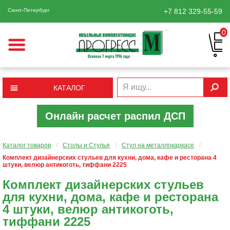
Санкт-Петербург
+7 812
329-55-59
0
КАТАЛОГ
Онлайн расчет распил ДСП
Каталог товаров
/
Столы и Стулья
/
Cтул на металлокаркасе
/
Комплект дизайнерских стульев для кухни, дома, кафе и ресторана 4
штуки, велюр антикоготь, тиффани 2225
Комплект дизайнерских стульев
для кухни, дома, кафе и ресторана
4 штуки, велюр антикоготь,
тиффани 2225